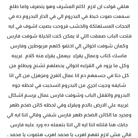
هلقي قولت ان لازم اكلم المشرف وهو يتصرف واما طلع
سمعت صوت خبط في البدروم الي في الدار البدروم ده في
الحجات المستهلكة والخشب فروحت بصيت اشوف في ايه
فتحت الباب صعقت اللي لا يمكن كنت اتخيلة شوفت فارس
وكمان شوفت اخواتي الي اختفو كلهم مربوطين وفارس
ماسك كتاب وعمال يقراء بيعمل يقراء منه كلام غريبه
وكل ما يزود في القراءه اخواتي يحصلهم تشنج ويطلع من
كل حتا في جسمهم دم انا عمال اتفرج ومزهزل من الي انا
شايفه وجيت اجري من البدروم اتسحبت في لحظه جوه
البدروم واتقفل الباب وشوفت فارس عمال يرسم اشكال
غريبه علي الارض بالدم ويقراء وفي لحظه كائن ضخم ظهر
ومجرد ما الكائن الضخم ظهر فارس شفني وقالي انتا ايه الي
جابك هنا قلتله انتا ايه الي انتا بتعمله ده ورد عليه فارس
قالي مش لازم تفهم اهرب يا محمد اهرب هتموت يا محمد .