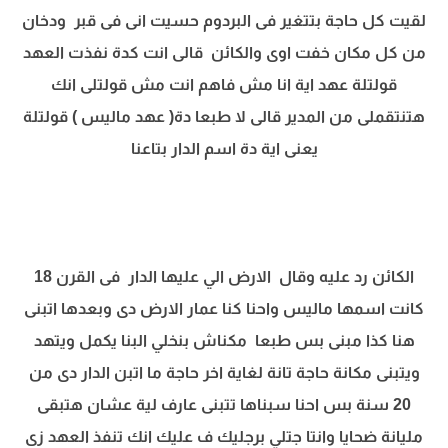
لقيت كل حاجة بتتغير فى البردوم حسيت انى فى قبر ودخان
من كل مكان خفت اوى والكائن قالى انت كدة نفذت العهد
قولتلة عهد اية انا مش فاهم انت مش قولتلى انك
هتنتقملى من المدير قالى لا طبعا دة( عهد ماليس ) قولتلة
يعنى اية دة اسم الدار بتاعنا
الكائن رد عليه وقال الارض الي عليها الدار فى القرن 18
كانت اسمها ماليس واحنا كنا عمار الارض دى وبعدها اتبنى
هنا كذا مبنى بس طبعا مكناش بنخلي البنا يكمل ويتهد
ويتبنى مكانة حاجة تانة لغاية اخر حاجة ما اتبن الدار دى من
20 سنة بس احنا سبناها تتبنى عارف لية عشان هتبقى
مليانة ضحايا وانتا جتلي برجليك ف عليك انك تنفذ العهد زى