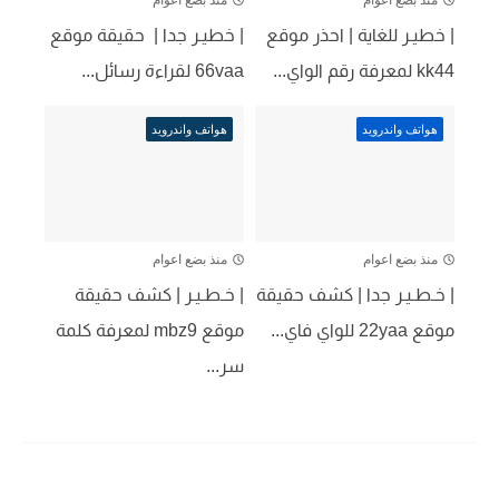
| خطيـر للغاية | احذر موقع 
| خطيـر جدا |  حقيقة موقع 
kk44 لمعرفة رقم الواي...
66vaa لقراءة رسائل...
هواتف واندرويد
هواتف واندرويد
منذ بضع اعوام
منذ بضع اعوام
| خـطـيـر جدا | كشف حقيقة 
| خـطـيـر | كشف حقيقة 
موقع 22yaa للواي فاي...
موقع mbz9 لمعرفة كلمة 
سر...