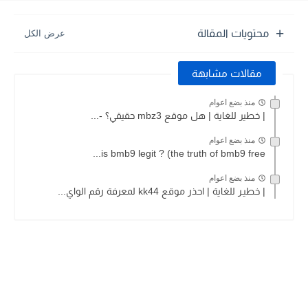
محتويات المقالة
مقالات مشابهة
منذ بضع اعوام
| خطير للغاية | هل موقع mbz3 حقيقي؟ -...
منذ بضع اعوام
is bmb9 legit ? (the truth of bmb9 free...
منذ بضع اعوام
| خطيـر للغاية | احذر موقع kk44 لمعرفة رقم الواي...