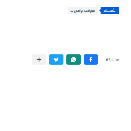
الأقسام
هواتف واندرويد