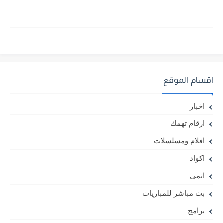
اقسام الموقع
اخبار
ارقام تهمك
افلام ومسلسلات
اكواد
انمى
بث مباشر للمباريات
برامج