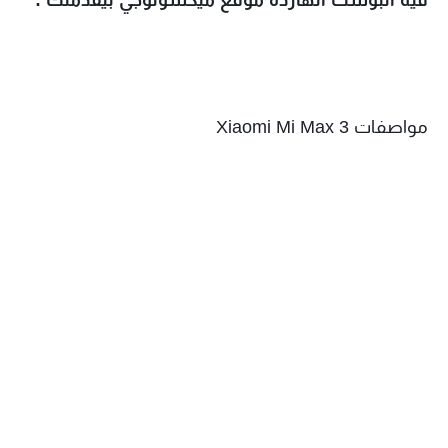
فيه البوست انهاردة موقع ميكسولوجي بيقدملك :
مواصفات Xiaomi Mi Max 3 