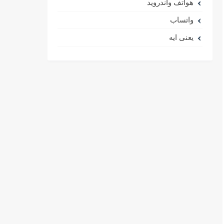
هواتف واندرويد
واتساب
يعنى ايه