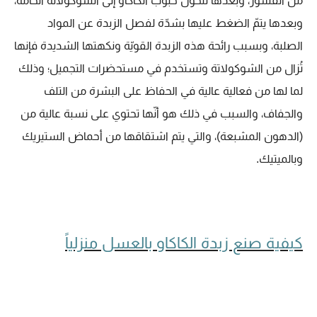
من القشور، وبعدها تتحوّل حبوب الكاكاو إلى الشوكولاتة الخامة،
وبعدها يتمّ الضغط عليها بشدّة لفصل الزبدة عن المواد
الصلبة، وبسبب رائحة هذه الزبدة القويّة ونكهتها الشديدة فإنها
تُزال من الشوكولاتة وتستخدم في مستحضرات التجميل؛ وذلك
لما لها من فعالية عالية في الحفاظ على البشرة من التلف
والجفاف، والسبب في ذلك هو أنّها تحتوي على نسبة عالية من
(الدهون المشبعة)، والتي يتم اشتقاقها من أحماض الستيريك
وبالميتيك.
كيفية صنع زبدة الكاكاو بالعسل منزلياً