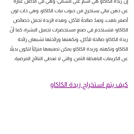
إنّ زبدة الكاكاو هي اسمٌ على مسمى؛ وهي في الأصل عبارة
عن دهن نباتي يستخرج من حبوب نبات الكاكاو، وهي ذات لون
أصفر باهت، وتعدّ صالحةً للأكل، وهذه الزبدة تحمل خصائص
الكاكاو؛ فتستخدم في صنع مستحضرات تجميل البشرة، كما أنّ
زبدة الكاكاو صالحة للأكل، ونكهتها ورائحتها تشبهان رائحة
الكاكاو ونكهته، وزبدة الكاكاو يمكن تصنيعها منزليّاً لتكون بديلاً
عن الكريمات الباهظة الثمن، والتي لا تعطي النتائج المرضية.
كيف يتم استخراج زبدة الكاكاو