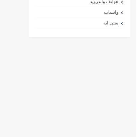
هواتف واندرويد
واتساب
يعنى ايه