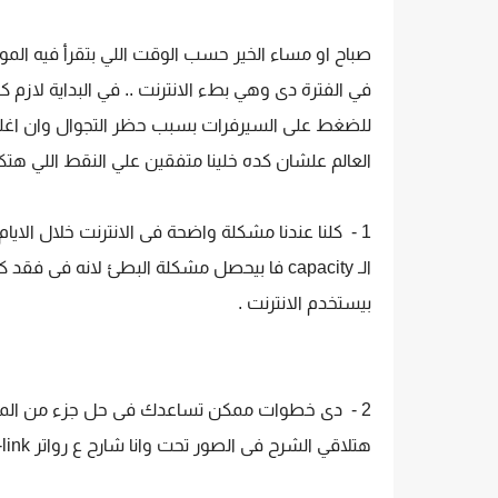
صباح او مساء الخير حسب الوقت اللي بتقرأ فيه الم
في الفترة دى وهي بطء الانترنت .. في البداية لاز
للضغط على السيرفرات بسبب حظر التجوال وان اغل
العالم علشان كده خلينا متفقين علي النقط اللي هت
الـ capacity فا بيحصل مشكلة البطئ لانه فى 
بيستخدم الانترنت .
هتلاقي الشرح فى الصور تحت وانا شارح ع رواتر D-link ودى أفضل DNS حالياً