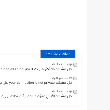
مقالات مشابهة
منذ بضع اعوام
حل مشكلة cls أكثر من 0.25 بطريقة فعالة ومضمونة
منذ بضع اعوام
حل مشكلة your connection is not private على جوجل كروم...
منذ بضع اعوام
حل مشكلة الأرباح معرَّضة للخطر أنت بحاجة إلى إص