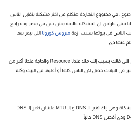
وضوع ، في مضووع النهاردة هتكلم عن اكتر مشكلة بتقابل الناس
م كلنا نبقي عارفين ان المشكلة عالمية مش بس في مصر وده راجع
ب الناس في بيوتها بسبب ازمة
فيروس كورونا
اللي بيمر بيها
كلم عنها دى
1 - كلنا عندنا مشكلة واضحة فى الانترنت خلال الايام اللى فاتت بسبب إنك مثلا عندنا Resource والحاجة عندنا أكبر من
فقد كتير فى البيانات حصل لان الناس كلها أو أغلبها فى البيت وكله
2 - دى خطوات ممكن تساعدك فى حل جزء من المشكلة وهى إنك تغير الـ DNS و الـ MTU علشان تغير الـ DNS