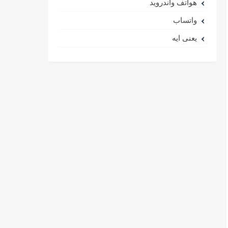
هواتف واندرويد
واتساب
يعنى ايه