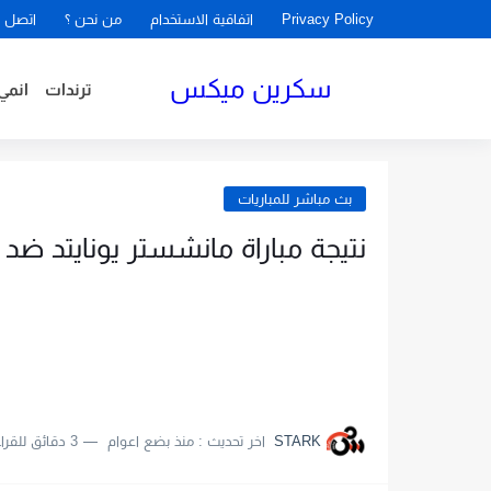
Privacy Policy
اتفاقية الاستخدام
من نحن ؟
اتصل ب
سكرين ميكس
ترندات
انمي
بث مباشر للمباريات
نتيجة مباراة مانشستر يونايتد ضد ريال 
STARK
اخر تحديث :
منذ بضع اعوام
3 دقائق للقراءة