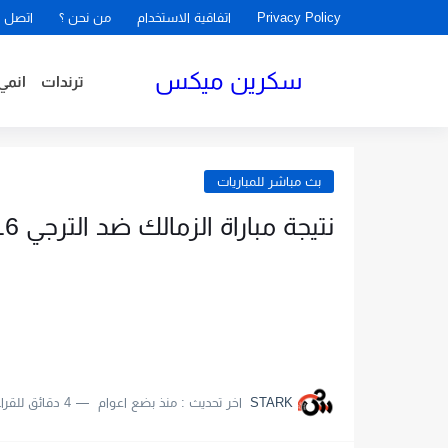
Privacy Policy
اتفاقية الاستخدام
من نحن ؟
اتصل ب
سكرين ميكس
ترندات
انمي
بث مباشر للمباريات
نتيجة مباراة الزمالك ضد الترجي 16-03-2021
STARK
اخر تحديث :
منذ بضع اعوام
4 دقائق للقراءة