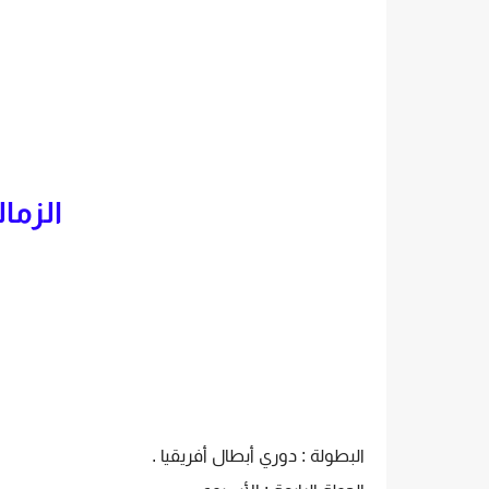
الزما
البطولة : دوري أبطال أفريقيا .