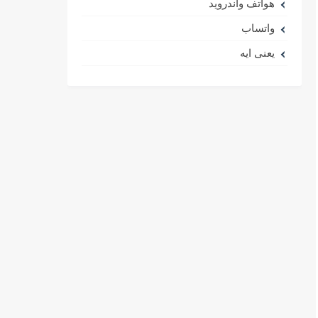
هواتف واندرويد
واتساب
يعنى ايه