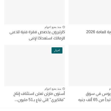
منذ بضع اعوام
 العامة 2026
كارتيرون يخصص فقرة فنية للاعبى
الزمالك استعدادًا لإنبى
اخبار
م
منذ بضع اعوام
تريوس في سوق
أستون مارتن تعلن استئناف إنتاج
65 ألف جنيه
"فالكيري" التي تباع بـ51 مليون...