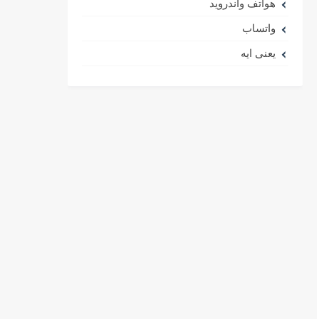
هواتف واندرويد
واتساب
يعنى ايه