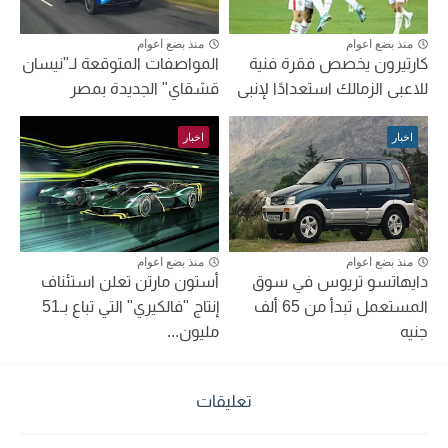
منذ بضع اعوام
منذ بضع اعوام
كارتيرون يخصص فقرة فنية
المواصفات المتوقعة لـ"نيسان
للاعبى الزمالك استعدادًا لإنبى
قشقاي" الجديدة بمصر
اخبار
اخبار
منذ بضع اعوام
منذ بضع اعوام
دايهاتسو تريوس في سوق
أستون مارتن تعلن استئناف
المستعمل تبدأ من 65 ألف
إنتاج "فالكيري" التي تباع بـ51
جنيه
مليون...
تعليقات