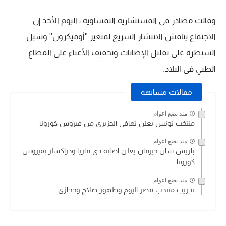
وقالت مصادر فى المستشارية النمساوية ، اليوم الأحد إن
الاجتماع يناقش الانتشار السريع لمتغير "أوميكرون" وسبل
السيطرة على تقليل الإصابات وتخفيف الأعباء على القطاع
الطبي فى البلاد.
مقالات مشابهة
منذ بضع اعوام
منتخب تونس يعلن تعافى الجزيرى من فيروس كورونا
منذ بضع اعوام
باريس سان جيرمان يعلن إصابة دي ماريا ودراكسلر بفيروس
كورونا
منذ بضع اعوام
تدريب منتخب مصر اليوم وظهور صلاح وحجازى