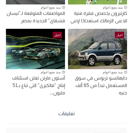
منذ بضع اعوام
منذ بضع اعوام
كارتيرون يخصص فقرة فنية
المواصفات المتوقعة لـ"نيسان
للاعبى الزمالك استعدادًا لإنبى
قشقاي" الجديدة بمصر
اخبار
اخبار
منذ بضع اعوام
منذ بضع اعوام
دايهاتسو تريوس في سوق
أستون مارتن تعلن استئناف
المستعمل تبدأ من 65 ألف
إنتاج "فالكيري" التي تباع بـ51
جنيه
مليون...
تعليقات