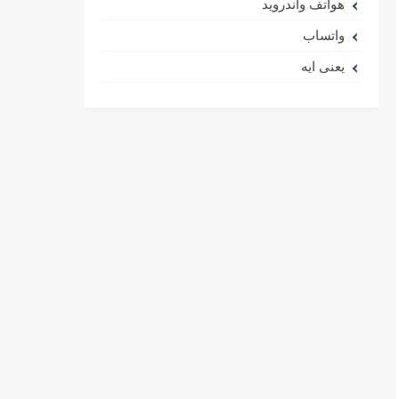
هواتف واندرويد
واتساب
يعنى ايه