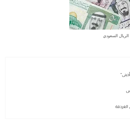
الريال السعودي
حبنى"
يس
الغردقة