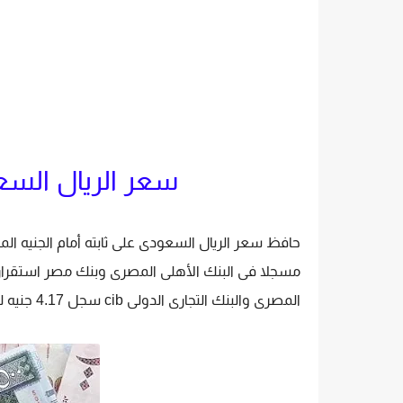
سعر الريال السع
المصرى والبنك التجارى الدولى cib سجل 4.17 جنيه للشراء، و4.19 جنيه للبيع.