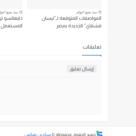
منذ بضع اعوام
منذ بضع اعوا
المواصفات المتوقعة لـ"نيسان
دايهاتسو 
قشقاي" الجديدة بمصر
المستعمل تبدأ من 
تعليقات
إرسال تعليق
جميع الحقوق محفوظة ©
سكرين ميكس