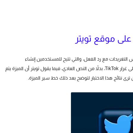
على موقع تويتر
س التغريدات مع رد الفعل، والتي تتيح للمستخدمين إنشاء
تغريداتهم باستخدام مقاطع فيديو أو صور تفاعلية على غرار TikTok، بدلاً من النص العادي، فيما يقول تويتر أن الميزة يتم