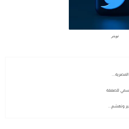
تويتر
لمصرية...
لرسمي للصفقة
ير وتهشم...