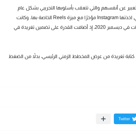
للتعبير عن أنفسهم والتي تتعقب بأسلوبها التجريبي بشكل عام
مؤخرًا، تعتبر الميزة مشابهة لردود فعل TikTok، والتي اخذتها Instagram مؤخرًا مع ميزة Reels الخاصة بها. وكانت
منصة تويتر قد أضافت طرق جديدة لمشاركة التغريدات في ديسمبر 2020، إذ أضافت القدرة على تضمين تغريدة في
ء في كتابة تغريدة من عرض المخطط الزمني الرئيسي، بدلاً من الضغط