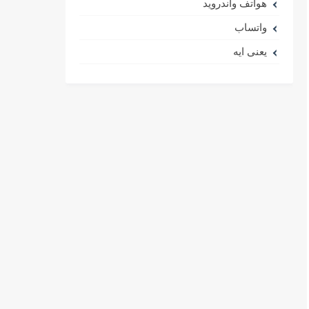
هواتف واندرويد
واتساب
يعنى ايه