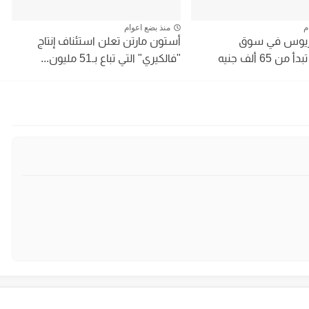
م
منذ بضع اعوام
تريوس في سوق
أستون مارتن تعلن استئناف إنتاج
65 ألف جنيه
"فالكيري" التي تباع بـ51 مليون...