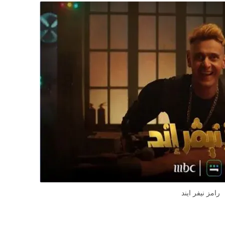
رامز نيفر ايند