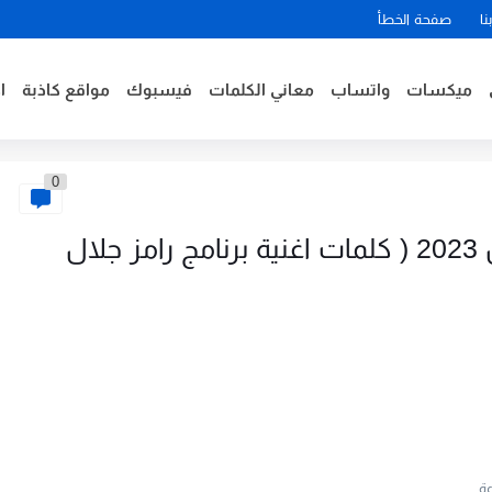
نا
صفحة الخطأ
ميكسات
واتساب
معاني الكلمات
فيسبوك
مواقع كاذبة
ا
0
كلمات اغنية رامز نيفر ايند رمضان 2023 ( كلمات اغنية برنامج رامز جلال