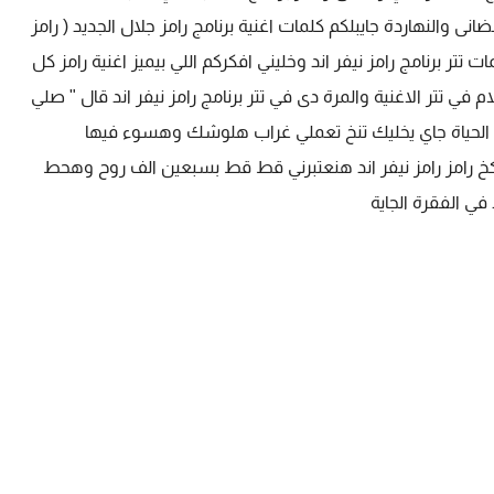
ق الاوسط وهو برنامج رامز جلال 2023 الرمضانى والنهاردة جايبلكم كلمات اغنية برنامج رامز جلال الجديد ( رامز
م كلمات تتر برنامج رامز نيفر اند وخليني افكركم اللي بيميز اغنية رامز كل
ي تتر الاغنية والمرة دى في تتر برنامج رامز نيفر اند قال " صلي
الحياة جاي يخليك تنخ تعملي غراب هلوشك وهسوء فيها
 رامز رامز نيفر اند هنعتبرني قط قط بسبعين الف روح وهحط
د في الفقرة الجاية