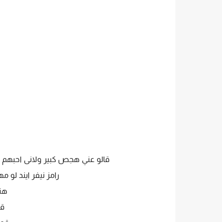
قالو عني هجص كبير ولانى احبهم 
رامز نيفر ايند لو م
هتس
قو