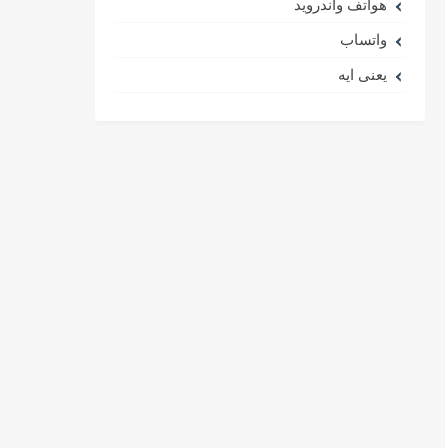
هواتف واندرويد
واتساب
يعنى ايه