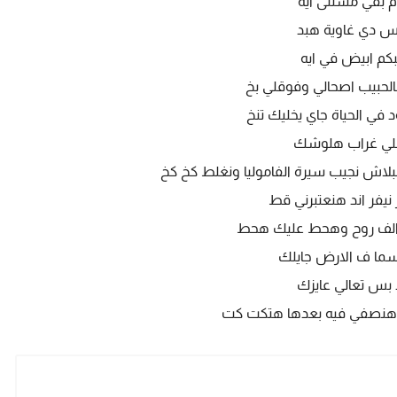
 بقي مستنى ايه
اس دي غاوية هبد
بكم ابيض في ايه
لحبيب اصحالي وفوقلي بخ
 في الحياة جاي يخليك تنخ
لي غراب هلوشك
ش نجيب سيرة الفاموليا ونغلط كخ كخ
ز نيفر اند هنعتبرني قط
الف روح وهحط عليك هحط
سما ف الارض جايلك
بس تعالي عايزك
هنصفي فيه بعدها هتكت كت