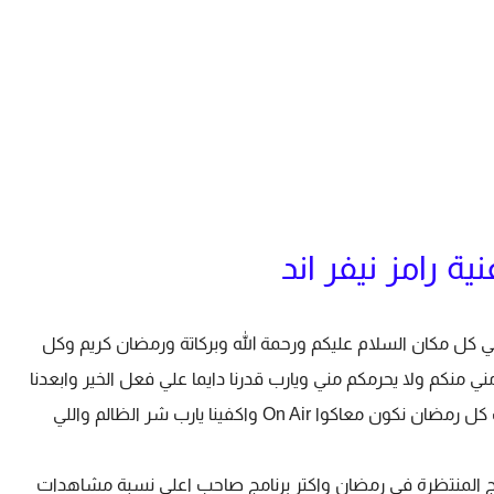
ية رامز نيفر اند
 كل مكان السلام عليكم ورحمة الله وبركاتة ورمضان كريم وكل
مني منكم ولا يحرمكم مني ويارب قدرنا دايما علي فعل الخير وابعدنا
يارب عن اذية الغير وكتر يارب من اللايك والشر ويارب كل رمضان نكون معاكوا On Air واكفينا يارب شر الظالم واللي
مج المنتظرة في رمضان واكتر برنامج صاحب اعلي نسبة مشاهدات