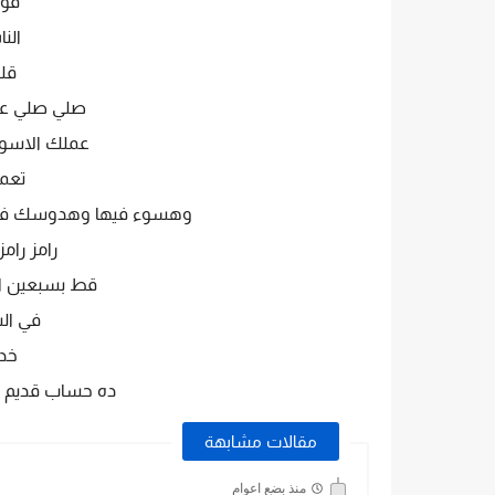
قوم
الن
قل
صلي صلي عا
عملك الاسود
تعم
وهسوء فيها وهدوسك فبلا
رامز رام
قط بسبعين 
في ال
خد 
ده حساب قديم 
مقالات مشابهة
منذ بضع اعوام