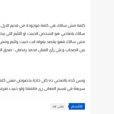
كلمة مش سالك هي كلمة موجودة من قديم الازل و
سالك ياصاحبي هو الشخص الخبيث او اللئيم اللي ب
مش سالك فهو يقصد يقوله انت خبيث ولئيم ومش ج
بين الصحاب وعلى رأي الفنان محمد رمضان : صدق ا
وبس كده يااصحبي ده كان حاجة بخصوص معنى كلمة
سريعة في قسم المعانى زى ماتفقنا ولو حبيت تعرف م
الأقسام
يعنى ايه