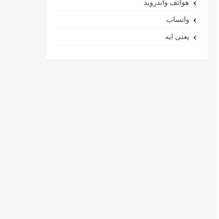
هواتف واندرويد
واتساب
يعنى ايه