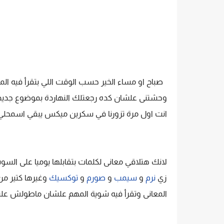
صباح او مساء الخير حسب الوقت اللي بتقرأ فيه ا
وحشتنى علشان كده رجعتلك النهاردة بموضوع جدي
انت اول مرة تزورنا في سكرين ميكس يبقي اسمحلي 
لانك هتلاقي معانى لكلمات بتقابلها يوميا على السو
زي
نرم
و
سيمب
و
صورم
و
توكسيك
وغيرها كتير م
المعانى وتقرأ فيه شوية المهم علشان ماطولش عليك