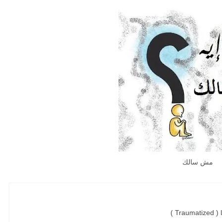
مش سالك
T )