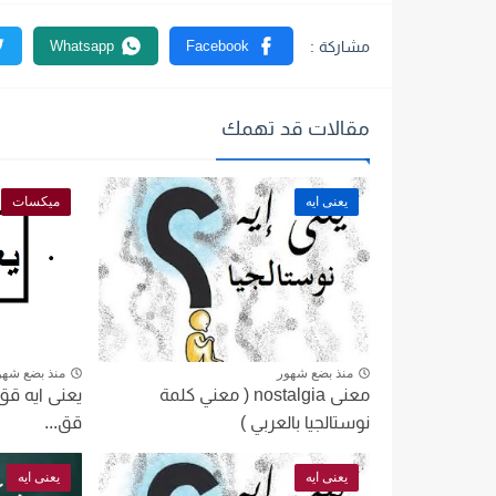
مقالات قد تهمك
يعنى ايه
ميكسات
منذ بضع شهور
منذ بضع شهو
معنى nostalgia ( معني كلمة
يعنى ايه قق
نوستالجيا بالعربي )
قق...
يعنى ايه
يعنى ايه