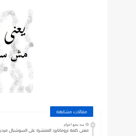
مقالات مشابهة
منذ بضع اعوام
معنى كلمة تروماتايزد المنتشرة على السوشيال ميديا ( raumatized