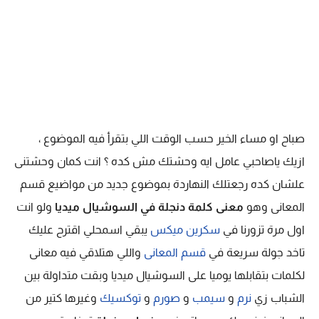
صباح او مساء الخير حسب الوقت اللي بتقرأ فيه الموضوع ،
ازيك ياصاحبي عامل ايه وحشتك مش كده ؟ انت كمان وحشتنى
علشان كده رجعتلك النهاردة بموضوع جديد من مواضيع قسم
المعانى وهو
معنى كلمة دنجلة في السوشيال ميديا
ولو انت
اول مرة تزورنا في
سكرين ميكس
يبقي اسمحلي اقترح عليك
تاخد جولة سريعة في
قسم المعانى
واللي هتلاقي فيه معانى
لكلمات بتقابلها يوميا على السوشيال ميديا وبقت متداولة بين
الشباب زي
نرم
و
سيمب
و
صورم
و
توكسيك
وغيرها كتير من