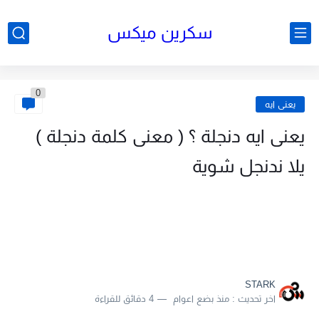
سكرين ميكس
0
يعنى ايه
يعنى ايه دنجلة ؟ ( معنى كلمة دنجلة )
يلا ندنجل شوية
STARK
اخر تحديث :
منذ بضع اعوام
4 دقائق للقراءة