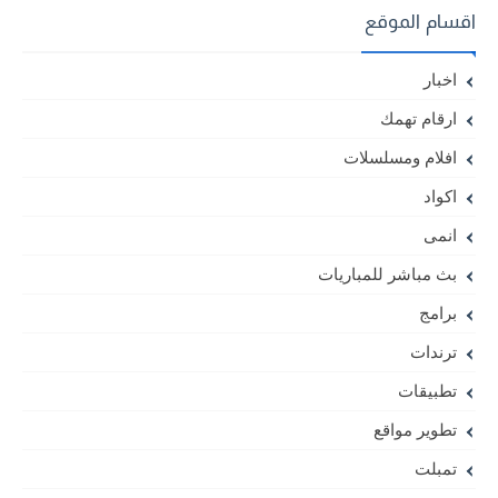
اقسام الموقع
اخبار
ارقام تهمك
افلام ومسلسلات
اكواد
انمى
بث مباشر للمباريات
برامج
ترندات
تطبيقات
تطوير مواقع
تمبلت