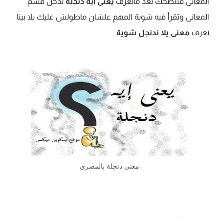
المعانى فبنصحك بعد ماتعرف
يعنى ايه دنجلة
تدخل قسم
المعانى وتقرأ فيه شوية المهم علشان ماطولش عليك يلا بينا
نعرف
معنى يلا ندنجل شوية
معنى دنجلة بالمصري