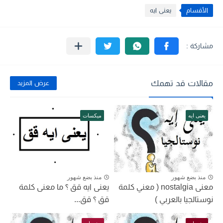
الأقسام
يعنى ايه
مقالات قد تهمك
عرض المزيد
يعنى ايه
ميكسات
منذ بضع شهور
منذ بضع شهور
معنى nostalgia ( معني كلمة
يعنى ايه قق ؟ ما معنى كلمة
نوستالجيا بالعربي )
قق ؟ قق...