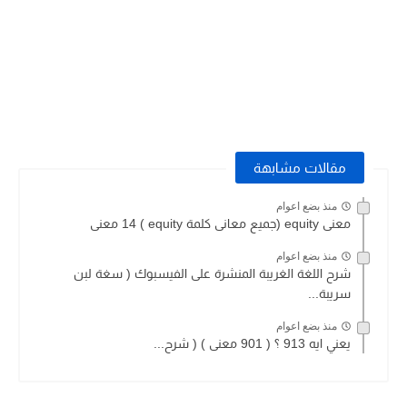
مقالات مشابهة
منذ بضع اعوام
معنى equity (جميع معانى كلمة equity ) 14 معنى
منذ بضع اعوام
شرح اللغة الغريبة المنشرة على الفيسبوك ( سغة لبن
سريبة...
منذ بضع اعوام
يعني ايه 913 ؟ ( 901 معنى ) ( شرح...