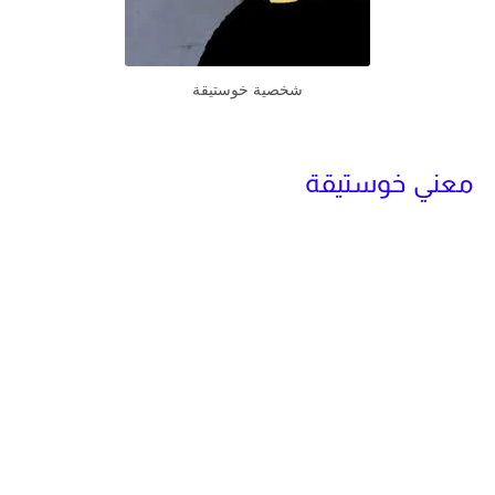
شخصية خوستيقة
معني خوستيقة