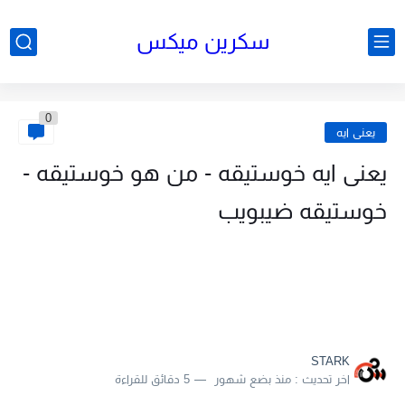
سكرين ميكس
0
يعنى ايه
يعنى ايه خوستيقه - من هو خوستيقه -
خوستيقه ضيبويب
STARK
اخر تحديث :
منذ بضع شهور
5 دقائق للقراءة