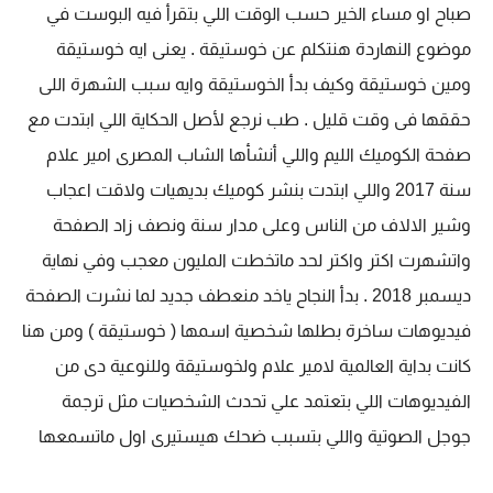
صباح او مساء الخير حسب الوقت اللي بتقرأ فيه البوست في
موضوع النهاردة هنتكلم عن خوستيقة . يعنى ايه خوستيقة
ومين خوستيقة وكيف بدأ الخوستيقة وايه سبب الشهرة اللى
حققها فى وقت قليل . طب نرجع لأصل الحكاية اللي ابتدت مع
صفحة الكوميك الليم واللي أنشأها الشاب المصرى امير علام
سنة 2017 واللي ابتدت بنشر كوميك بديهيات ولاقت اعجاب
وشير الالاف من الناس وعلى مدار سنة ونصف زاد الصفحة
واتشهرت اكتر واكتر لحد ماتخطت المليون معجب وفي نهاية
ديسمبر 2018 . بدأ النجاح ياخد منعطف جديد لما نشرت الصفحة
فيديوهات ساخرة بطلها شخصية اسمها ( خوستيقة ) ومن هنا
كانت بداية العالمية لامير علام ولخوستيقة وللنوعية دى من
الفيديوهات اللي بتعتمد علي تحدث الشخصيات مثل ترجمة
جوجل الصوتية واللي بتسبب ضحك هيستيرى اول ماتسمعها